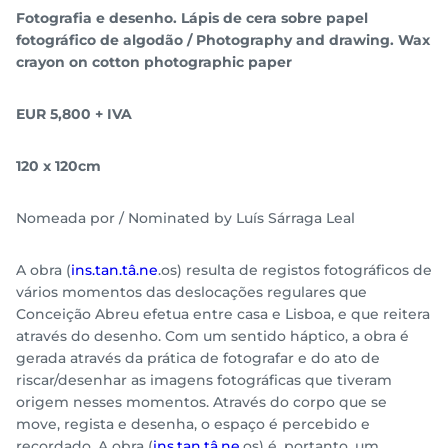
Fotografia e desenho. Lápis de cera sobre papel
fotográfico de algodão / Photography and drawing. Wax
crayon on cotton photographic paper
EUR 5,800 + IVA
120 x 120cm
Nomeada por / Nominated by Luís Sárraga Leal
A obra (
ins.tan.tâ.ne
.os) resulta de registos fotográficos de
vários momentos das deslocações regulares que
Conceição Abreu efetua entre casa e Lisboa, e que reitera
através do desenho. Com um sentido háptico, a obra é
gerada através da prática de fotografar e do ato de
riscar/desenhar as imagens fotográficas que tiveram
origem nesses momentos. Através do corpo que se
move, regista e desenha, o espaço é percebido e
recordado. A obra (
ins.tan.tâ.ne
.os) é, portanto, um